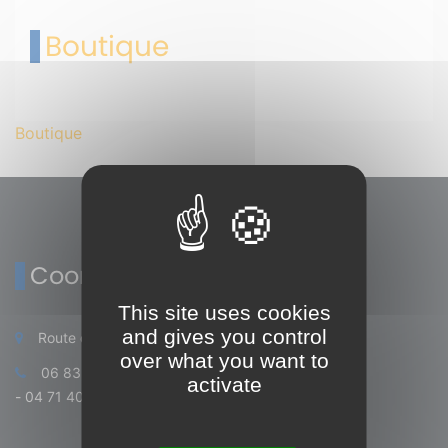
Boutique
Boutique
Coordonnées
This site uses cookies
and gives you control
Route de Tourniac 15700 Pleaux
over what you want to
06 83 50 64 87
activate
-
04 71 40 42 99