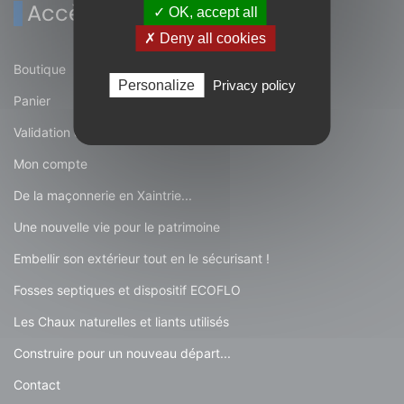
Accès rapide
✓ OK, accept all
✗ Deny all cookies
Boutique
Personalize
Privacy policy
Panier
Validation de la commande
Mon compte
De la maçonnerie en Xaintrie...
Une nouvelle vie pour le patrimoine
Embellir son extérieur tout en le sécurisant !
Fosses septiques et dispositif ECOFLO
Les Chaux naturelles et liants utilisés
Construire pour un nouveau départ...
Contact